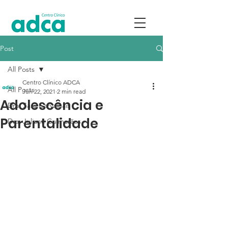
Post
All Posts
Centro Clínico ADCA
All Posts
Jun 22, 2021
2 min read
Adolescência e
Dra. Sara Carvalhais
Parentalidade
Dra. Juliana Guimarães