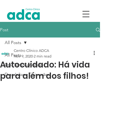
Post
All Posts
Centro Clínico ADCA
All Posts
Nov 9, 2020
2 min read
Autocuidado: Há vida
Dra. Sara Carvalhais
para além dos filhos!
Dra. Juliana Guimarães