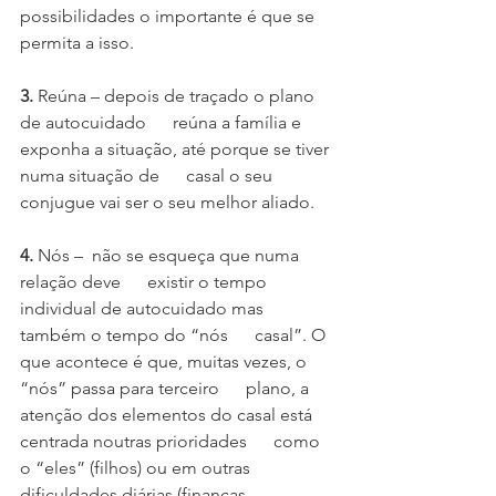
possibilidades o importante é que se 
permita a isso.
3.
 Reúna – depois de traçado o plano 
de autocuidado      reúna a família e 
exponha a situação, até porque se tiver 
numa situação de      casal o seu 
conjugue vai ser o seu melhor aliado. 
4.
 Nós –  não se esqueça que numa 
relação deve      existir o tempo 
individual de autocuidado mas 
também o tempo do “nós      casal”. O 
que acontece é que, muitas vezes, o 
“nós” passa para terceiro      plano, a 
atenção dos elementos do casal está 
centrada noutras prioridades      como 
o “eles” (filhos) ou em outras 
dificuldades diárias (finanças,      