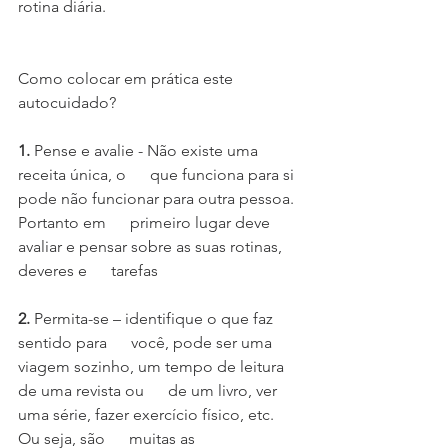
rotina diária.
Como colocar em prática este 
autocuidado? 
1. 
Pense e avalie - Não existe uma 
receita única, o      que funciona para si 
pode não funcionar para outra pessoa. 
Portanto em      primeiro lugar deve 
avaliar e pensar sobre as suas rotinas, 
deveres e      tarefas
2.
 Permita-se – identifique o que faz 
sentido para      você, pode ser uma 
viagem sozinho, um tempo de leitura 
de uma revista ou      de um livro, ver 
uma série, fazer exercício físico, etc. 
Ou seja, são      muitas as 