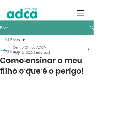
Post
All Posts
Centro Clínico ADCA
All Posts
Aug 12, 2020
2 min read
Como ensinar o meu
Dra. Sara Carvalhais
filho o que é o perigo!
Dra. Juliana Guimarães