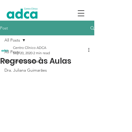
Post
All Posts
Centro Clínico ADCA
All Posts
Sep 20, 2020
2 min read
Regresso às Aulas
Dra. Sara Carvalhais
Dra. Juliana Guimarães