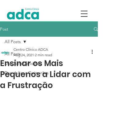
Post
All Posts
Centro Clínico ADCA
All Posts
Aug 24, 2021
2 min read
Ensinar os Mais
Dra. Sara Carvalhais
Pequenos a Lidar com
Dra. Juliana Guimarães
a Frustração