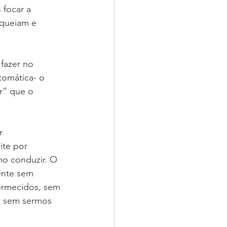
 focar a 
oqueiam e 
fazer no 
omática- o 
” que o 
r 
te por 
mo conduzir. O 
ente sem 
ormecidos, sem 
s sem sermos 