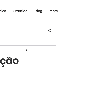
eios
StarKids
Blog
More...
nção