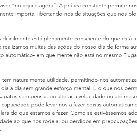
iver “no aqui e agora”. A prática constante permite-nos
mente importa, libertando-nos de situações que nos bl
 dificilmente está plenamente consciente do que está a 
realizamos muitas das ações do nosso dia de forma aut
o automático- em que mente não está no mesmo “lugar
 tem naturalmente utilidade, permitindo-nos automatiza
ia a dia sem grande esforço mental. É o que nos permi
sapatos sem pensar, ou alterar a velocidade ou até mes
 capacidade pode levar-nos a fazer coisas automaticam
clara do que estamos a fazer. Como se estivéssemos ad
idade ao que nos rodeia, ou perdidos em preocupaçõe
s.