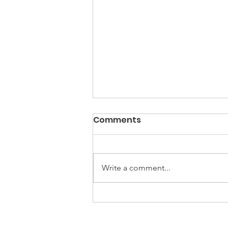
Comments
Write a comment...
A Influência das Redes
Sociais na Autoestima
dos Adolescentes