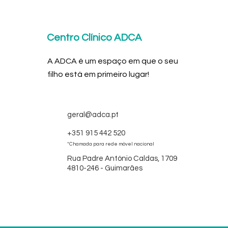
Centro Clínico ADCA
A ADCA é um espaço em que o seu
filho está em primeiro lugar!
geral@adca.pt
+351 915 442 520
*Chamada para rede móvel nacional
Rua Padre António Caldas, 1709
4810-246 - Guimarães