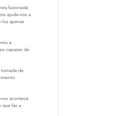
sta fusionada 
ss ajuda-nos a 
ê-los apenas 
nto a 
is capazes de 
a tomada de 
cimento 
nos acontece. 
que faz a 