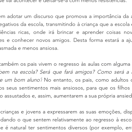
e vai acontecer e deitar-se-á com menos resistências.
m adotar um discurso que promova a importância da 
gativos da escola, transmitindo à criança que a escola
ências ricas, onde irá brincar e aprender coisas nova
es e conhecer novos amigos. Desta forma estará a ajud
iasmada e menos ansiosa.
ambém os pais vivem o regresso às aulas com alguma 
 bem na escola? Será que fará amigos? Como será a 
ele um bom aluno?
 No entanto, os pais, como adultos 
 os seus sentimentos mais ansiosos, para que os filhos
o assustados e, assim, aumentarem a sua própria ansied
s crianças e jovens a expressarem as suas emoções, disp
lidando o que sentem relativamente ao regresso à escol
 é natural ter sentimentos diversos (por exemplo, entu