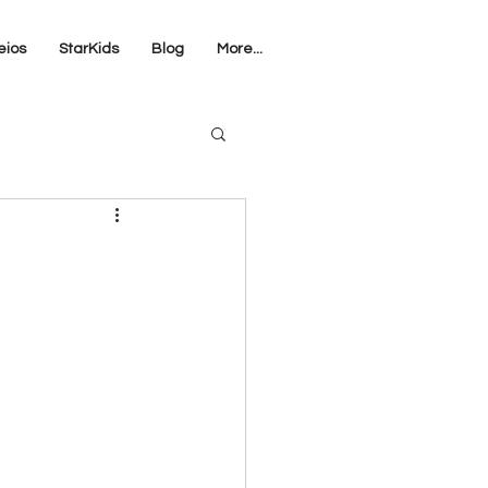
eios
StarKids
Blog
More...