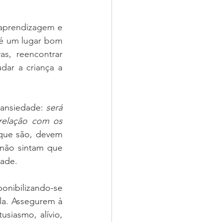
aprendizagem e 
 é um lugar bom 
s, reencontrar 
ar a criança a 
ansiedade: 
será 
relação com os 
que são, devem 
 não sintam que 
ade. 
onibilizando-se 
a. Assegurem à 
siasmo, alívio, 