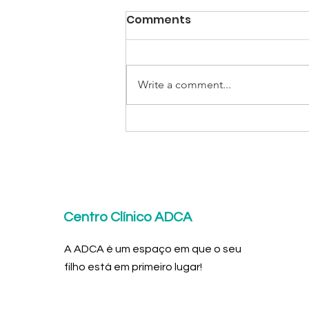
Comments
Write a comment...
A Influência das Redes
Sociais na Autoestima
dos Adolescentes
Centro Clínico ADCA
A ADCA é um espaço em que o seu
filho está em primeiro lugar!