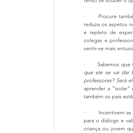
tenso se souber o qu
·       
Procure també
reduza os aspetos ne
e repleto de experi
colegas e professor
sentir-se mais entus
·       
Sabemos que t
que ele se vai dar
professores? Será 
aprender a “isolar”
também os pais estã
·       Incentivem a
para o diálogo e va
criança ou jovem que