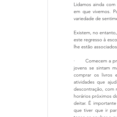
Lidamos ainda com 
em que vivemos. P
variedade de sentim
Existem, no entanto,
este regresso à esc
lhe estão associados
·       
Comecem a prep
jovens se sintam ma
comprar os livros e
atividades que aju
descontração, com m
horários próximos d
deitar. É important
que tiver que ir pa