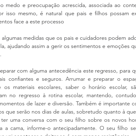
o medo e preocupação acrescida, associada ao conte
or isso mesmo, 
é natural que pais e filhos possam ex
entos face a este processo 
 algumas medidas que os pais e cuidadores podem adotar
ola, ajudando assim a gerir os sentimentos e emoções q
.
arar com alguma antecedência este regresso, para que
is confiantes e seguros. 
Arrumar e preparar o espaç
 os materiais escolares, saber o horário escolar, s
dam no regresso à rotina escolar, mantendo, contudo
omentos de lazer e diversão. Também é importante com
os que serão nos dias de aulas, sobretudo quanto à que
e ter uma conversa com o seu filho sobre os novos hor
ra a cama, informe-o antecipadamente. O seu filho sen