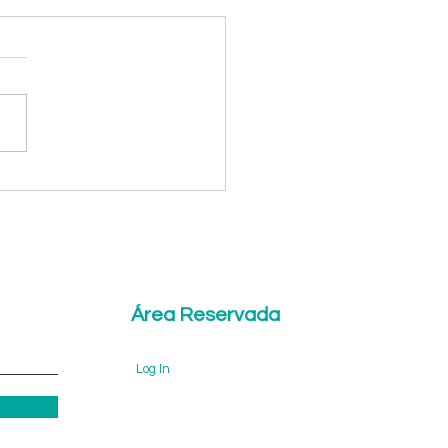
bate ao Bullying
Área Reservada
Log In