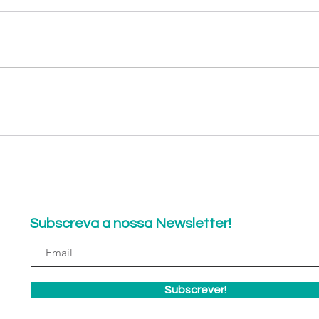
Com
Como posso aumentar a
autoconfiança das
minhas crianças?
Subscreva a nossa Newsletter!
Subscrever!