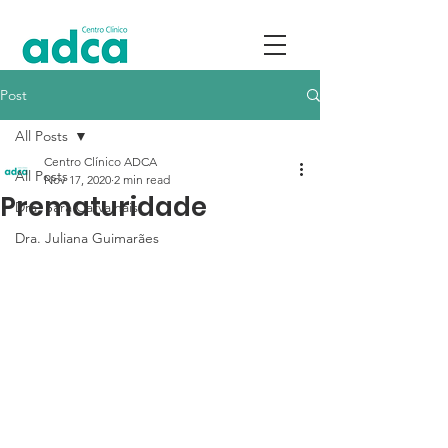
Post
All Posts
Centro Clínico ADCA
All Posts
Nov 17, 2020
2 min read
Prematuridade
Dra. Sara Carvalhais
Dra. Juliana Guimarães